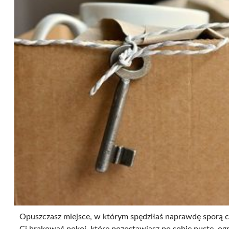
Opuszczasz miejsce, w którym spędziłaś naprawdę sporą c
Ci brakować pokoi, które pozostawiasz po sobie puste, ogr