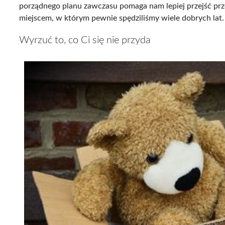
porządnego planu zawczasu pomaga nam lepiej przejść prze
miejscem, w którym pewnie spędziliśmy wiele dobrych lat.
Wyrzuć to, co Ci się nie przyda