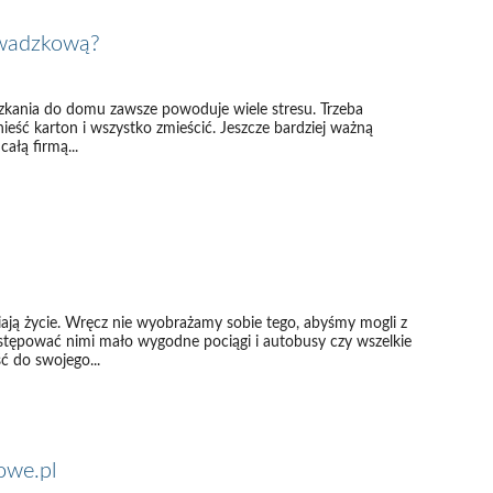
owadzkową?
zkania do domu zawsze powoduje wiele stresu. Trzeba
nieść karton i wszystko zmieścić. Jeszcze bardziej ważną
ałą firmą...
ą życie. Wręcz nie wyobrażamy sobie tego, abyśmy mogli z
zastępować nimi mało wygodne pociągi i autobusy czy wszelkie
ć do swojego...
owe.pl