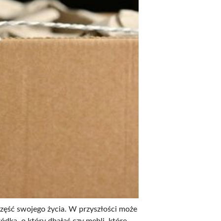
zęść swojego życia. W przyszłości może
ódka, o który dbałaś czy mebli, które