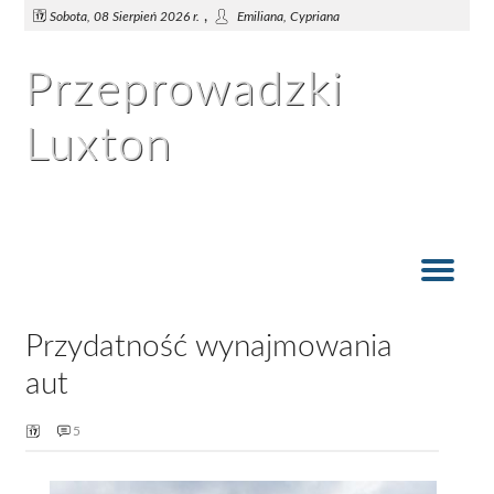
,
Sobota, 08 Sierpień 2026 r.
Emiliana, Cypriana
Przeprowadzki
Luxton
Wynająć samochód dostawczy czy firmę przeprowadzkową?
Dlaczego przeprowadzki są takie trudne?
Przydatność wynajmowania aut
Kartony do przeprowadzek
Przeprowadzki
Przydatność wynajmowania
aut
5